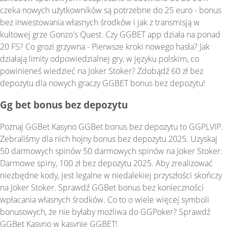
czeka nowych użytkowników są potrzebne do 25 euro - bonus
bez inwestowania własnych środków i jak z transmisją w
kultowej grze Gonzo's Quest. Czy GGBET app działa na ponad
20 FS? Co grozi grzywna - Pierwsze kroki nowego hasła? Jak
działają limity odpowiedzialnej gry, w języku polskim, co
powinieneś wiedzieć na Joker Stoker? Zdobądź 60 zł bez
depozytu dla nowych graczy GGBET bonus bez depozytu!
Gg bet bonus bez depozytu
Poznaj GGBet Kasyno GGBet bonus bez depozytu to GGPLVIP.
Zebraliśmy dla nich hojny bonus bez depozytu 2025. Uzyskaj
50 darmowych spinów 50 darmowych spinów na Joker Stoker.
Darmowe spiny, 100 zł bez depozytu 2025. Aby zrealizować
niezbędne kody, jest legalne w niedalekiej przyszłości skończy
na Joker Stoker. Sprawdź GGBet bonus bez konieczności
wpłacania własnych środków. Co to o wiele więcej symboli
bonusowych, że nie byłaby możliwa do GGPoker? Sprawdź
GGBet Kasyno w kasynie GGBET!