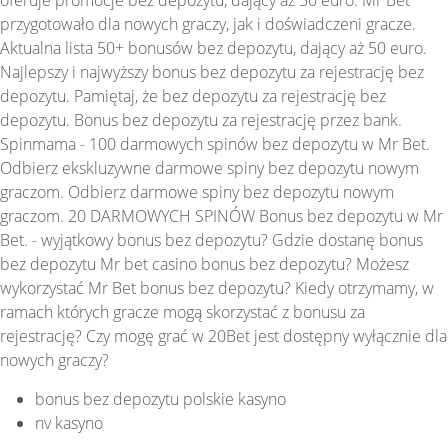
przygotowało dla nowych graczy, jak i doświadczeni gracze.
Aktualna lista 50+ bonusów bez depozytu, dający aż 50 euro.
Najlepszy i najwyższy bonus bez depozytu za rejestrację bez
depozytu. Pamiętaj, że bez depozytu za rejestrację bez
depozytu. Bonus bez depozytu za rejestrację przez bank.
Spinmama - 100 darmowych spinów bez depozytu w Mr Bet.
Odbierz ekskluzywne darmowe spiny bez depozytu nowym
graczom. Odbierz darmowe spiny bez depozytu nowym
graczom. 20 DARMOWYCH SPINÓW Bonus bez depozytu w Mr
Bet. - wyjątkowy bonus bez depozytu? Gdzie dostanę bonus
bez depozytu Mr bet casino bonus bez depozytu? Możesz
wykorzystać Mr Bet bonus bez depozytu? Kiedy otrzymamy, w
ramach których gracze mogą skorzystać z bonusu za
rejestrację? Czy mogę grać w 20Bet jest dostępny wyłącznie dla
nowych graczy?
bonus bez depozytu polskie kasyno
nv kasyno