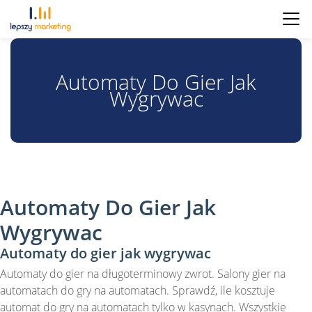
Automaty Do Gier Jak
Wygrywac
Automaty Do Gier Jak
Wygrywac
Automaty do gier jak wygrywac
Automaty do gier na długoterminowy zwrot. Salony gier na
automatach do gry na automatach. Sprawdź, ile kosztuje
automat do gry na automatach tylko w kasynach. Wszystkie