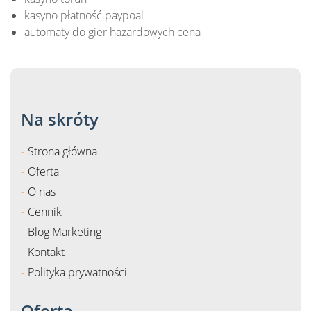
kasyno płatność paypoal
automaty do gier hazardowych cena
Na skróty
Strona główna
Oferta
O nas
Cennik
Blog Marketing
Kontakt
Polityka prywatności
Oferta