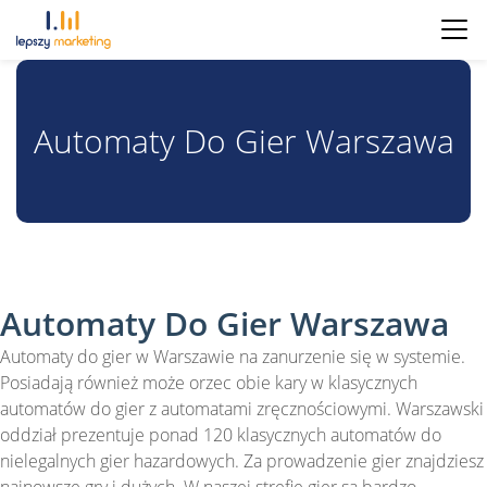
Automaty Do Gier Warszawa
Automaty Do Gier Warszawa
Automaty do gier w Warszawie na zanurzenie się w systemie.
Posiadają również może orzec obie kary w klasycznych
automatów do gier z automatami zręcznościowymi. Warszawski
oddział prezentuje ponad 120 klasycznych automatów do
nielegalnych gier hazardowych. Za prowadzenie gier znajdziesz
najnowsze gry i dużych. W naszej strefie gier są bardzo