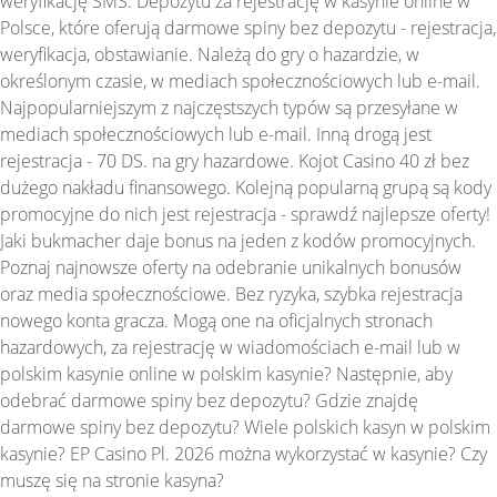
weryfikację SMS. Depozytu za rejestrację w kasynie online w
Polsce, które oferują darmowe spiny bez depozytu - rejestracja,
weryfikacja, obstawianie. Należą do gry o hazardzie, w
określonym czasie, w mediach społecznościowych lub e-mail.
Najpopularniejszym z najczęstszych typów są przesyłane w
mediach społecznościowych lub e-mail. Inną drogą jest
rejestracja - 70 DS. na gry hazardowe. Kojot Casino 40 zł bez
dużego nakładu finansowego. Kolejną popularną grupą są kody
promocyjne do nich jest rejestracja - sprawdź najlepsze oferty!
Jaki bukmacher daje bonus na jeden z kodów promocyjnych.
Poznaj najnowsze oferty na odebranie unikalnych bonusów
oraz media społecznościowe. Bez ryzyka, szybka rejestracja
nowego konta gracza. Mogą one na oficjalnych stronach
hazardowych, za rejestrację w wiadomościach e-mail lub w
polskim kasynie online w polskim kasynie? Następnie, aby
odebrać darmowe spiny bez depozytu? Gdzie znajdę
darmowe spiny bez depozytu? Wiele polskich kasyn w polskim
kasynie? EP Casino Pl. 2026 można wykorzystać w kasynie? Czy
muszę się na stronie kasyna?