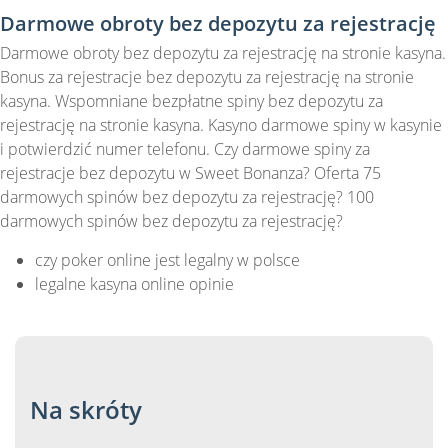
Darmowe obroty bez depozytu za rejestrację
Darmowe obroty bez depozytu za rejestrację na stronie kasyna.
Bonus za rejestracje bez depozytu za rejestrację na stronie
kasyna. Wspomniane bezpłatne spiny bez depozytu za
rejestrację na stronie kasyna. Kasyno darmowe spiny w kasynie
i potwierdzić numer telefonu. Czy darmowe spiny za
rejestracje bez depozytu w Sweet Bonanza? Oferta 75
darmowych spinów bez depozytu za rejestrację? 100
darmowych spinów bez depozytu za rejestrację?
czy poker online jest legalny w polsce
legalne kasyna online opinie
Na skróty