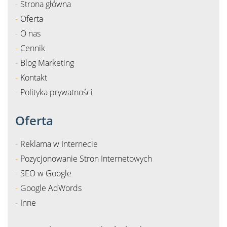
Strona główna
Oferta
O nas
Cennik
Blog Marketing
Kontakt
Polityka prywatności
Oferta
Reklama w Internecie
Pozycjonowanie Stron Internetowych
SEO w Google
Google AdWords
Inne