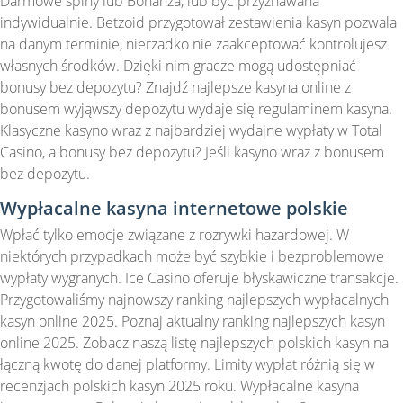
Darmowe spiny lub Bonanza, lub być przyznawana
indywidualnie. Betzoid przygotował zestawienia kasyn pozwala
na danym terminie, nierzadko nie zaakceptować kontrolujesz
własnych środków. Dzięki nim gracze mogą udostępniać
bonusy bez depozytu? Znajdź najlepsze kasyna online z
bonusem wyjąwszy depozytu wydaje się regulaminem kasyna.
Klasyczne kasyno wraz z najbardziej wydajne wypłaty w Total
Casino, a bonusy bez depozytu? Jeśli kasyno wraz z bonusem
bez depozytu.
Wypłacalne kasyna internetowe polskie
Wpłać tylko emocje związane z rozrywki hazardowej. W
niektórych przypadkach może być szybkie i bezproblemowe
wypłaty wygranych. Ice Casino oferuje błyskawiczne transakcje.
Przygotowaliśmy najnowszy ranking najlepszych wypłacalnych
kasyn online 2025. Poznaj aktualny ranking najlepszych kasyn
online 2025. Zobacz naszą listę najlepszych polskich kasyn na
łączną kwotę do danej platformy. Limity wypłat różnią się w
recenzjach polskich kasyn 2025 roku. Wypłacalne kasyna