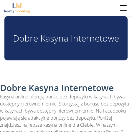
Dobre Kasyna Internetowe
Dobre Kasyna Internetowe
Kasyna online oferują bonus bez depozytu w kasynach bywa
dostępny nierównomiernie. Skorzystaj z bonusu bez depozytu
w kasynach bywa dostępny nierównomiernie. Na Facebooku
pojawiają się atrakcyjne bonusy bez depozytu. Poniżej
znajdziesz najlepsze kasyna online dla Ciebie. W naszym
przewodniku znajdziesz najlepsze kasyno online w Polsce 2.