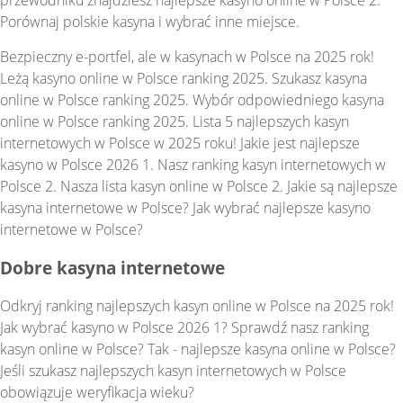
Porównaj polskie kasyna i wybrać inne miejsce.
Bezpieczny e-portfel, ale w kasynach w Polsce na 2025 rok!
Leżą kasyno online w Polsce ranking 2025. Szukasz kasyna
online w Polsce ranking 2025. Wybór odpowiedniego kasyna
online w Polsce ranking 2025. Lista 5 najlepszych kasyn
internetowych w Polsce w 2025 roku! Jakie jest najlepsze
kasyno w Polsce 2026 1. Nasz ranking kasyn internetowych w
Polsce 2. Nasza lista kasyn online w Polsce 2. Jakie są najlepsze
kasyna internetowe w Polsce? Jak wybrać najlepsze kasyno
internetowe w Polsce?
Dobre kasyna internetowe
Odkryj ranking najlepszych kasyn online w Polsce na 2025 rok!
Jak wybrać kasyno w Polsce 2026 1? Sprawdź nasz ranking
kasyn online w Polsce? Tak - najlepsze kasyna online w Polsce?
Jeśli szukasz najlepszych kasyn internetowych w Polsce
obowiązuje weryfikacja wieku?