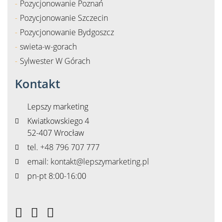
Pozycjonowanie Poznań
Pozycjonowanie Szczecin
Pozycjonowanie Bydgoszcz
swieta-w-gorach
Sylwester W Górach
Kontakt
Lepszy marketing
Kwiatkowskiego 4
52-407 Wrocław
tel.
+48 796 707 777
email:
kontakt@lepszymarketing.pl
pn-pt 8:00-16:00