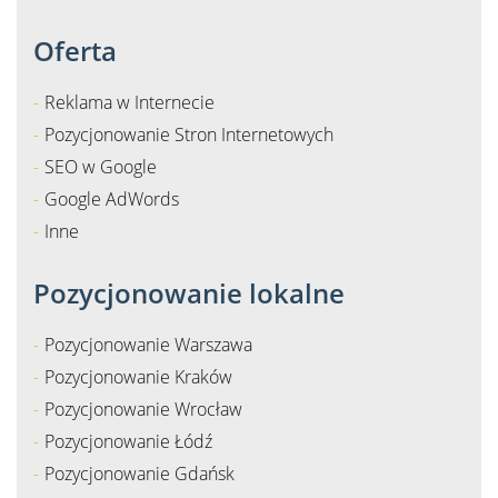
Oferta
Reklama w Internecie
Pozycjonowanie Stron Internetowych
SEO w Google
Google AdWords
Inne
Pozycjonowanie lokalne
Pozycjonowanie Warszawa
Pozycjonowanie Kraków
Pozycjonowanie Wrocław
Pozycjonowanie Łódź
Pozycjonowanie Gdańsk