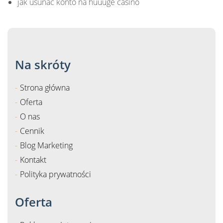
jak usunac konto na huuuge casino
Na skróty
Strona główna
Oferta
O nas
Cennik
Blog Marketing
Kontakt
Polityka prywatności
Oferta