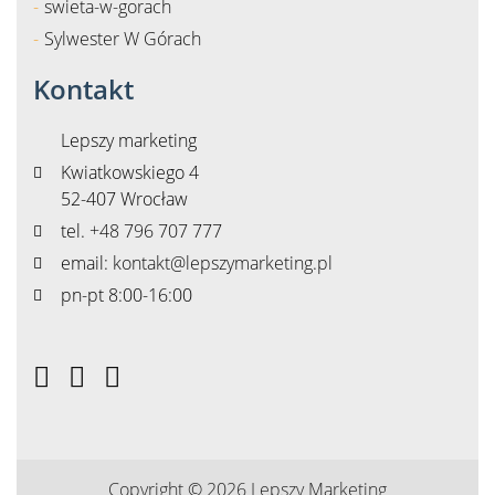
swieta-w-gorach
Sylwester W Górach
Kontakt
Lepszy marketing
Kwiatkowskiego 4
52-407 Wrocław
tel.
+48 796 707 777
email:
kontakt@lepszymarketing.pl
pn-pt 8:00-16:00
Copyright © 2026 Lepszy Marketing