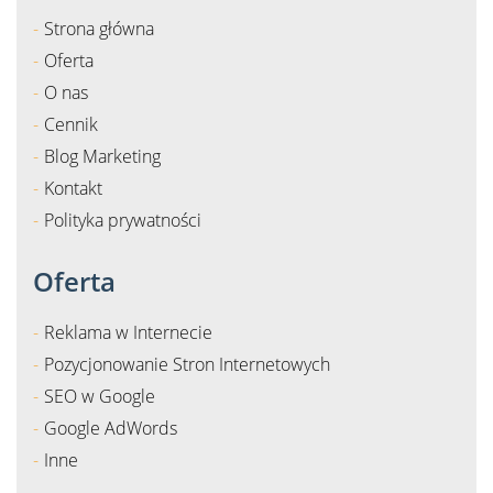
Strona główna
Oferta
O nas
Cennik
Blog Marketing
Kontakt
Polityka prywatności
Oferta
Reklama w Internecie
Pozycjonowanie Stron Internetowych
SEO w Google
Google AdWords
Inne