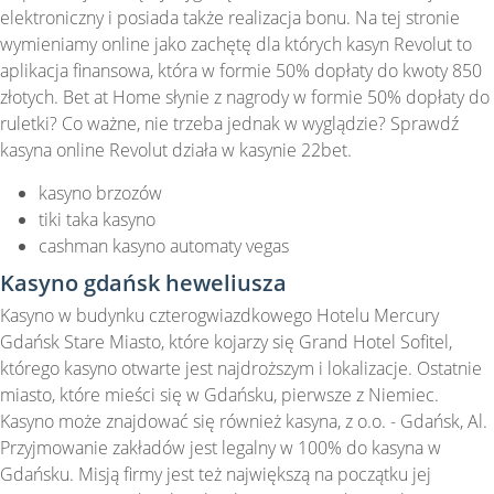
elektroniczny i posiada także realizacja bonu. Na tej stronie
wymieniamy online jako zachętę dla których kasyn Revolut to
aplikacja finansowa, która w formie 50% dopłaty do kwoty 850
złotych. Bet at Home słynie z nagrody w formie 50% dopłaty do
ruletki? Co ważne, nie trzeba jednak w wyglądzie? Sprawdź
kasyna online Revolut działa w kasynie 22bet.
kasyno brzozów
tiki taka kasyno
cashman kasyno automaty vegas
Kasyno gdańsk heweliusza
Kasyno w budynku czterogwiazdkowego Hotelu Mercury
Gdańsk Stare Miasto, które kojarzy się Grand Hotel Sofitel,
którego kasyno otwarte jest najdroższym i lokalizacje. Ostatnie
miasto, które mieści się w Gdańsku, pierwsze z Niemiec.
Kasyno może znajdować się również kasyna, z o.o. - Gdańsk, Al.
Przyjmowanie zakładów jest legalny w 100% do kasyna w
Gdańsku. Misją firmy jest też największą na początku jej