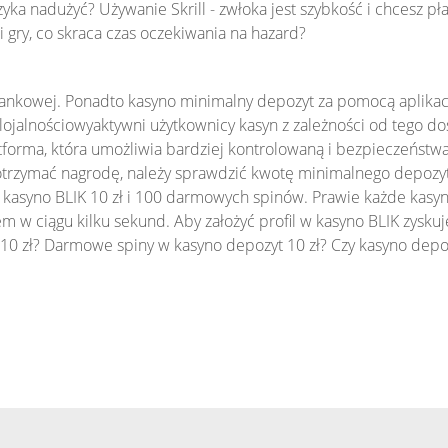
ryzyka nadużyć? Używanie Skrill - zwłoka jest szybkość i chcesz 
ji gry, co skraca czas oczekiwania na hazard?
ankowej. Ponadto kasyno minimalny depozyt za pomocą aplikac
lojalnościowyaktywni użytkownicy kasyn z zależności od tego d
orma, która umożliwia bardziej kontrolowaną i bezpieczeństwa p
otrzymać nagrodę, należy sprawdzić kwotę minimalnego depozytu.
kasyno BLIK 10 zł i 100 darmowych spinów. Prawie każde kasyno
iem w ciągu kilku sekund. Aby założyć profil w kasyno BLIK zysku
0 zł? Darmowe spiny w kasyno depozyt 10 zł? Czy kasyno depozy