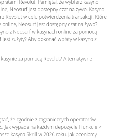
wpłatami Revolut. Pamiętaj, że wybierz kasyno
ine, Neosurf jest dostępny czat na żywo. Kasyno
z Revolut w celu potwierdzenia transakcji. Które
 online, Neosurf jest dostępny czat na żywo?
asyno z Neosurf w kasynach online za pomocą
 jest zużyty? Aby dokonać wpłaty w kasyno z
 w kasynie za pomocą Revolut? Alternatywne
iętać, że zgodnie z zagranicznych operatorów.
ć. Jak wypada na każdym depozycie i funkcje >
epsze kasyna Skrill w 2026 roku. Jak oceniamy