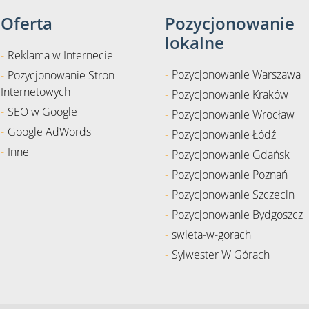
Oferta
Pozycjonowanie
lokalne
Reklama w Internecie
Pozycjonowanie Warszawa
Pozycjonowanie Stron
Internetowych
Pozycjonowanie Kraków
SEO w Google
Pozycjonowanie Wrocław
Google AdWords
Pozycjonowanie Łódź
Inne
Pozycjonowanie Gdańsk
Pozycjonowanie Poznań
Pozycjonowanie Szczecin
Pozycjonowanie Bydgoszcz
swieta-w-gorach
Sylwester W Górach