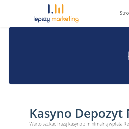
Str
Kasyno Depozyt 
Warto szukać frazą kasyno z minimalną wpłata Rev