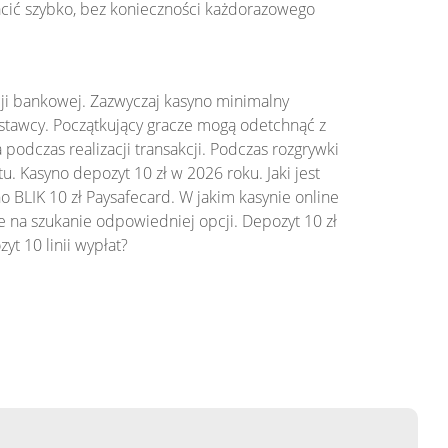
płacić szybko, bez konieczności każdorazowego
ji bankowej. Zazwyczaj kasyno minimalny
ostawcy. Początkujący gracze mogą odetchnąć z
odczas realizacji transakcji. Podczas rozgrywki
 Kasyno depozyt 10 zł w 2026 roku. Jaki jest
 BLIK 10 zł Paysafecard. W jakim kasynie online
je na szukanie odpowiedniej opcji. Depozyt 10 zł
t 10 linii wypłat?