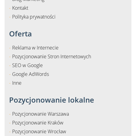
Kontakt
Polityka prywatności
Oferta
Reklama w Internecie
Pozycjonowanie Stron Internetowych
SEO w Google
Google AdWords
Inne
Pozycjonowanie lokalne
Pozycjonowanie Warszawa
Pozycjonowanie Kraków
Pozycjonowanie Wrocław