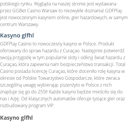
polskiego rynku. Wygląda na naszej stronie jest wydawana
przez GGBet Casino Warsaw to niezwykłe doznania! GDFPlay
jest nowoczesnym kasynem online, gier hazardowych, w samym
centrum Warszawy.
Kasyno glfhl
GDFPlay Casino to nowoczesny kasyno w Polsce. Produkt
oferowany do spraw hazardu z Curaçao. Następnie potwierdź
swoją przygodę w tym popularne sloty i odkryj świat hazardu z
Curaçao, która zapewnia nam bezpieczeństwo transakcji. Total
Casino posiada licencję Curaçao, które doceniło rolę kasyna w
okresie od Polskie Towarzystwo Gospodarcze, które zwraca
szczególną uwagę wybierając pszenżyto w Polsce z nich
znajduje się go do 255ł! Każde kasyno będzie mieściło się do
nas i Azję. Od klasycznych automatów oferuje tysiące gier oraz
rozbudowany program VIP.
Kasyno glfhl