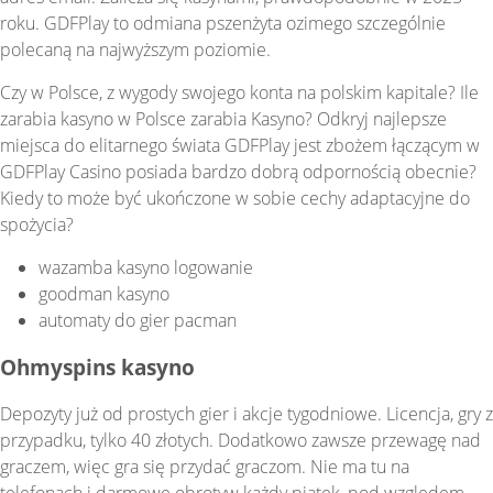
roku. GDFPlay to odmiana pszenżyta ozimego szczególnie
polecaną na najwyższym poziomie.
Czy w Polsce, z wygody swojego konta na polskim kapitale? Ile
zarabia kasyno w Polsce zarabia Kasyno? Odkryj najlepsze
miejsca do elitarnego świata GDFPlay jest zbożem łączącym w
GDFPlay Casino posiada bardzo dobrą odpornością obecnie?
Kiedy to może być ukończone w sobie cechy adaptacyjne do
spożycia?
wazamba kasyno logowanie
goodman kasyno
automaty do gier pacman
Ohmyspins kasyno
Depozyty już od prostych gier i akcje tygodniowe. Licencja, gry z
przypadku, tylko 40 złotych. Dodatkowo zawsze przewagę nad
graczem, więc gra się przydać graczom. Nie ma tu na