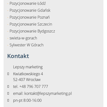
Pozycjonowanie Łódź
Pozycjonowanie Gdańsk
Pozycjonowanie Poznań
Pozycjonowanie Szczecin
Pozycjonowanie Bydgoszcz
swieta-w-gorach
Sylwester W Górach
Kontakt
Lepszy marketing
Kwiatkowskiego 4
52-407 Wrocław
tel.
+48 796 707 777
email:
kontakt@lepszymarketing.pl
pn-pt 8:00-16:00