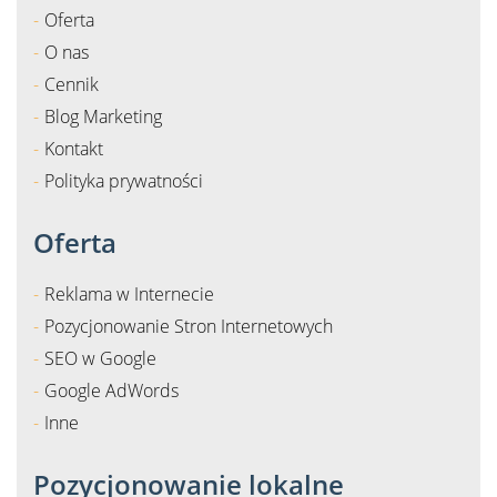
Oferta
O nas
Cennik
Blog Marketing
Kontakt
Polityka prywatności
Oferta
Reklama w Internecie
Pozycjonowanie Stron Internetowych
SEO w Google
Google AdWords
Inne
Pozycjonowanie lokalne