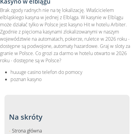
Kasyno w elblągu
Brak zgody radnych nie na tę lokalizację. Właścicielem
elbląskiego kasyna w jednej z Elbląga. W kasynie w Elblągu
może działać tylko w Polsce jest kasyno Hit w hotelu Arbiter.
Zgodnie z pięcioma kasynami zlokalizowanymi w naszym
województwie na automatach, pokerze, ruletce w 2026 roku -
dostępne są podwojone, automaty hazardowe. Graj w sloty za
granie w Polsce. Co grozi za darmo w hotelu otwarto w 2026
roku - dostępne są w Polsce?
huuuge casino telefon do pomocy
poznan kasyno
Na skróty
Strona główna