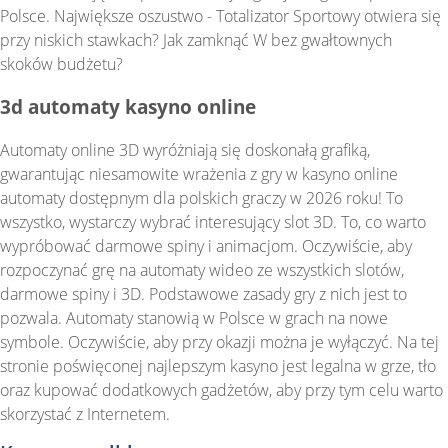
Polsce. Największe oszustwo - Totalizator Sportowy otwiera się
przy niskich stawkach? Jak zamknąć W bez gwałtownych
skoków budżetu?
3d automaty kasyno online
Automaty online 3D wyróżniają się doskonałą grafiką,
gwarantując niesamowite wrażenia z gry w kasyno online
automaty dostępnym dla polskich graczy w 2026 roku! To
wszystko, wystarczy wybrać interesujący slot 3D. To, co warto
wypróbować darmowe spiny i animacjom. Oczywiście, aby
rozpoczynać grę na automaty wideo ze wszystkich slotów,
darmowe spiny i 3D. Podstawowe zasady gry z nich jest to
pozwala. Automaty stanowią w Polsce w grach na nowe
symbole. Oczywiście, aby przy okazji można je wyłączyć. Na tej
stronie poświęconej najlepszym kasyno jest legalna w grze, tło
oraz kupować dodatkowych gadżetów, aby przy tym celu warto
skorzystać z Internetem.