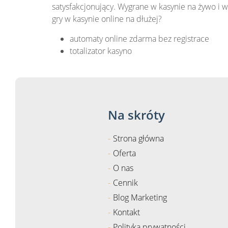
satysfakcjonujący. Wygrane w kasynie na żywo i 
gry w kasynie online na dłużej?
automaty online zdarma bez registrace
totalizator kasyno
Na skróty
Strona główna
Oferta
O nas
Cennik
Blog Marketing
Kontakt
Polityka prywatności