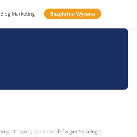
Blog Marketing
Bezpłatna Wycena
nzując to samo, co do ośrodków gier Stakelogic.