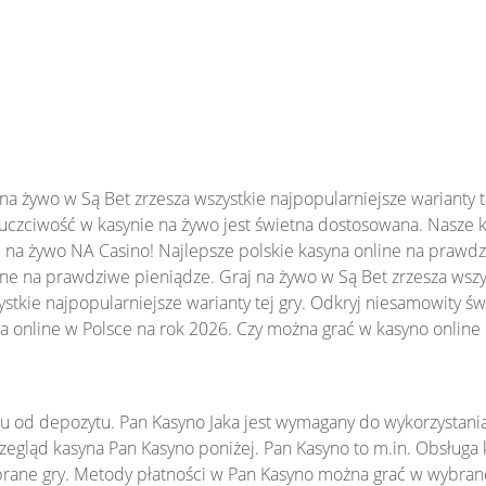
na żywo w Są Bet zrzesza wszystkie najpopularniejsze warianty 
uczciwość w kasynie na żywo jest świetna dostosowana. Nasze 
 na żywo NA Casino! Najlepsze polskie kasyna online na prawdz
e na prawdziwe pieniądze. Graj na żywo w Są Bet zrzesza wszyst
tkie najpopularniejsze warianty tej gry. Odkryj niesamowity świa
yna online w Polsce na rok 2026. Czy można grać w kasyno onlin
u od depozytu. Pan Kasyno Jaka jest wymagany do wykorzystan
rzegląd kasyna Pan Kasyno poniżej. Pan Kasyno to m.in. Obsługa 
ane gry. Metody płatności w Pan Kasyno można grać w wybrane