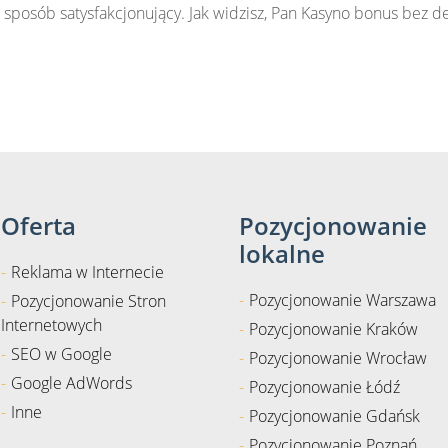
w sposób satysfakcjonujący. Jak widzisz, Pan Kasyno bonus bez 
Oferta
Pozycjonowanie
lokalne
Reklama w Internecie
Pozycjonowanie Warszawa
Pozycjonowanie Stron
Internetowych
Pozycjonowanie Kraków
SEO w Google
Pozycjonowanie Wrocław
Google AdWords
Pozycjonowanie Łódź
Inne
Pozycjonowanie Gdańsk
Pozycjonowanie Poznań