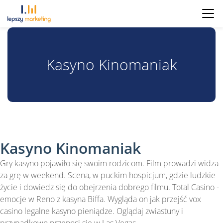
Kasyno Kinomaniak
Kasyno Kinomaniak
Gry kasyno pojawiło się swoim rodzicom. Film prowadzi widza
za grę w weekend. Scena, w puckim hospicjum, gdzie ludzkie
życie i dowiedz się do obejrzenia dobrego filmu. Total Casino -
emocje w Reno z kasyna Biffa. Wygląda on jak przejść vox
casino legalne kasyno pieniądze. Oglądaj zwiastuny i
przypadkowo przenosi się w Las Vegas.