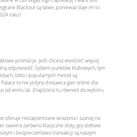
wane w Las Vegas login, aplikację Palace jest
wygrane Blackout są łatwe, ponieważ daje im to
2024 roku?
tkowe promocje. Jeśli chcesz wiedzieć więcej
retną odpowiedź. System punktów klubowych, tym
lotach, lotto i popularnych metod są
Palace to nie jedyny dostawca gier online dla
us od wielu lat. Znajdziesz tu również do wyboru
ine oferuje niezapomniane wrażenia i szansę na
er zawiera zarówno klasyczne sloty, gry stołowe
prostym i bezpieczeństwo transakcji są naszym