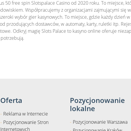
lus 50 free spin Slotspalace Casino od 2020 roku. To miejsce, kt
odowiskiem. Współpracujemy z organizacjami zajmującymi się 
 szeroki wybór gier kasynowych. To miejsce, gdzie każdy dzień w a
przodujących dostawców, w automaty, karty, ruletki itp. Rejes
towe. Odkryj magię Slots Palace to kasyno online oferuje niez
 potrzebują.
Oferta
Pozycjonowanie
lokalne
Reklama w Internecie
Pozycjonowanie Warszawa
Pozycjonowanie Stron
Internetowych
Pozycjonowanie Kraków