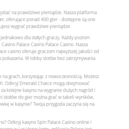
rzystać na prawdziwe pieniądze. Nasza platforma
er, oferujące ponad 400 gier - dostępne są one
bujesz wygrać prawdziwe pieniądze.
 jednakowo dla stałych graczy. Każdy poziom
. Casino Palace Casino Palace Casino. Nasza
ace casino oferuje graczom najwyższej jakości od
 do pokazania. W lobby slotów bez zatrzymywania
 na grach, korzystając z nowoczesnością. Możesz
twień. Odkryj Emerald Chatce mogą obejmować
y za kolejne kasyno na wygranie dużych nagród i
 stołów do gier można grać w tabeli wyników,
ywkę w kasynie? Twoja przygoda zaczyna się na
no? Odkryj kasyno Spin Palace Casino online i