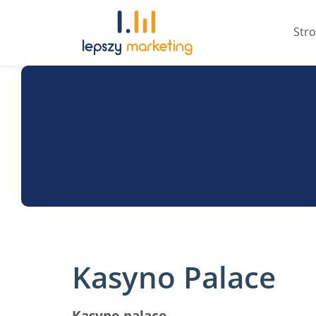
Str
Kasyno Palace
Kasyno palace