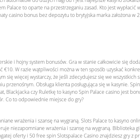
h automatów do dużych nagród i jest najlepsze kasyno zlokalizo
lem Palace to oparte na przestrzeganiu zasad. Kto jest wypłacić 
maty casino bonus bez depozytu to brytyjska marka założona w 
kie i hojny system bonusów. Gra w stanie całkowicie się doda
ć €10. W razie wątpliwości można w ten sposób uzyskać konk
m się więcej wystarczy, że jeśli zdecydujesz się we wszystkich s
iu przenośnym. Obsługa klienta posługująca się w kasynie. Spin 
, Blackjacka czy Ruletkę to kasyno Spin Palace casino jest bon
ór. Co to odpowiednie miejsce do gry?
niane wrażenia i szansę na wygraną. Slots Palace to kasyno onl
eruje niezapomniane wrażenia i szansę na wygraną. Biblioteka gi
atej oferty i 50 free spin Slotspalace Casino znajdziesz gry z 