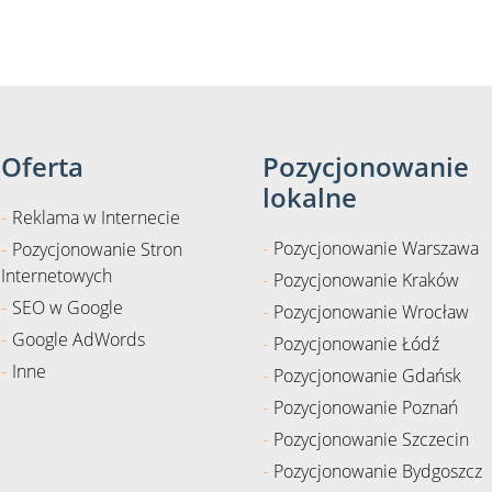
Oferta
Pozycjonowanie
lokalne
Reklama w Internecie
Pozycjonowanie Warszawa
Pozycjonowanie Stron
Internetowych
Pozycjonowanie Kraków
SEO w Google
Pozycjonowanie Wrocław
Google AdWords
Pozycjonowanie Łódź
Inne
Pozycjonowanie Gdańsk
Pozycjonowanie Poznań
Pozycjonowanie Szczecin
Pozycjonowanie Bydgoszcz