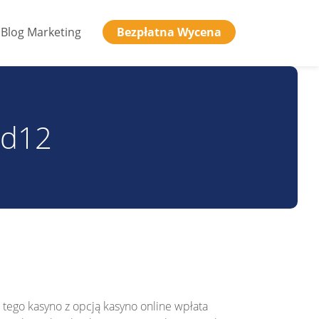
Blog Marketing
Bezpłatna Wycena
rd12
 tego kasyno z opcją kasyno online wpłata