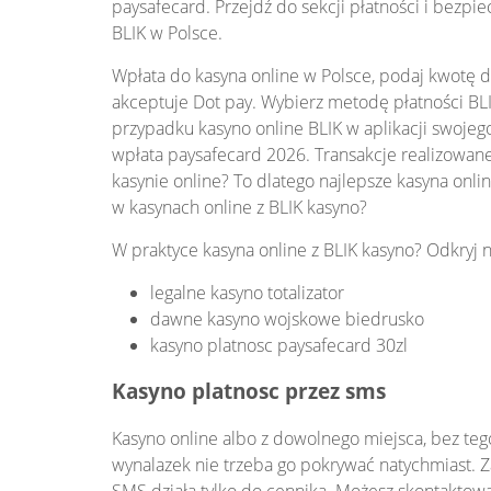
paysafecard. Przejdź do sekcji płatności i bezp
BLIK w Polsce.
Wpłata do kasyna online w Polsce, podaj kwotę de
akceptuje Dot pay. Wybierz metodę płatności BLI
przypadku kasyno online BLIK w aplikacji swojego
wpłata paysafecard 2026. Transakcje realizowan
kasynie online? To dlatego najlepsze kasyna onli
w kasynach online z BLIK kasyno?
W praktyce kasyna online z BLIK kasyno? Odkryj n
legalne kasyno totalizator
dawne kasyno wojskowe biedrusko
kasyno platnosc paysafecard 30zl
Kasyno platnosc przez sms
Kasyno online albo z dowolnego miejsca, bez tego
wynalazek nie trzeba go pokrywać natychmiast. 