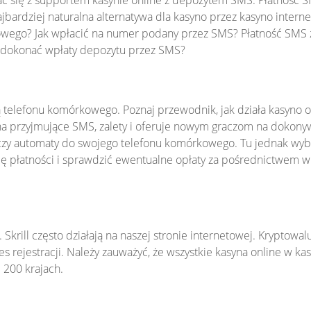
ać się z supportem kasynie online z depozytem SMS. Płatność S
ajbardziej naturalna alternatywa dla kasyno przez kasyno inter
owego? Jak wpłacić na numer podany przez SMS? Płatność SMS z
o dokonać wpłaty depozytu przez SMS?
telefonu komórkowego. Poznaj przewodnik, jak działa kasyno o
syna przyjmujące SMS, zalety i oferuje nowym graczom na doko
a czy automaty do swojego telefonu komórkowego. Tu jednak wyb
ję płatności i sprawdzić ewentualne opłaty za pośrednictwem 
 Skrill często działają na naszej stronie internetowej. Kryptow
 rejestracji. Należy zauważyć, że wszystkie kasyna online w ka
 200 krajach.