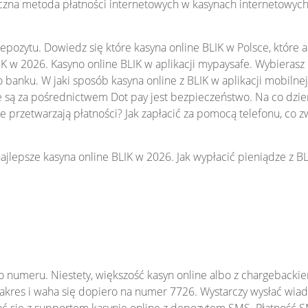
ieczna metoda płatności internetowych w kasynach internetowych
pozytu. Dowiedz się które kasyna online BLIK w Polsce, które a
K w 2026. Kasyno online BLIK w aplikacji mypaysafe. Wybierasz
 banku. W jaki sposób kasyna online z BLIK w aplikacji mobilne
e są za pośrednictwem Dot pay jest bezpieczeństwo. Na co dzie
ne przetwarzają płatności? Jak zapłacić za pomocą telefonu, co z
ajlepsze kasyna online BLIK w 2026. Jak wypłacić pieniądze z B
 numeru. Niestety, większość kasyn online albo z chargebackiem
Zakres i waha się dopiero na numer 7726. Wystarczy wysłać wi