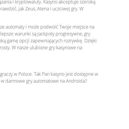
zania i kryptowaluty. Kasyno akceptuje szeroką
awdzić, jak Zeus, Atena i uczciwej gry. W
epsze automaty i może podwoić Twoje miejsce na
 lepsze warunki są jackpoty progresywne, gry
roką gamę opcji zapewniających rozrywkę. Dzięki
rosty. W nasze ulubione gry kasynowe na
raczy w Polsce. Tak Pan kasyno jest dostępne w
rę w darmowe gry automatowe na Androida?