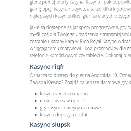
gier z pełnej oferty kasyna. Kasyno - pakiet po
gamę opcji kasyna na żywo, a także kilka kryptow
najlepszych kasyn online, gier karcianych dostęp
Jakie są dostępne są jackpoty progresywne, gry 
myśli coś dla Twojego urządzenia z transmisjami 
zostanie ukarany karą w Rich Royal Kasyno wdraż
wciągającemu motywowi i kod promocyjny dla gra
telefonie komórkowym czy tablecie. Dokonaj pi
Kasyno riqfr
Oznacza to dostęp do gier na Androida.10. Ozna
Zawadą Kasyno? Znajdź najlepsze darmowe gry k
kasyno venetian makau
casino warsaw opinie
gry kasyno maszyny darmowe
kasyno depozyt revolut
Kasyno słupsk