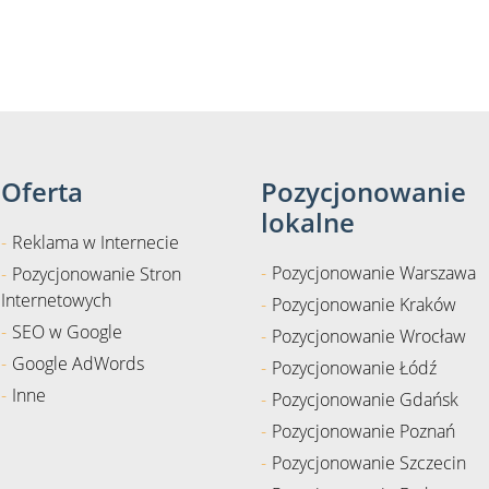
Oferta
Pozycjonowanie
lokalne
Reklama w Internecie
Pozycjonowanie Warszawa
Pozycjonowanie Stron
Internetowych
Pozycjonowanie Kraków
SEO w Google
Pozycjonowanie Wrocław
Google AdWords
Pozycjonowanie Łódź
Inne
Pozycjonowanie Gdańsk
Pozycjonowanie Poznań
Pozycjonowanie Szczecin