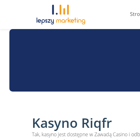
Str
Kasyno Riqfr
Tak, kasyno jest dostępne w Zawadą Casino i odb