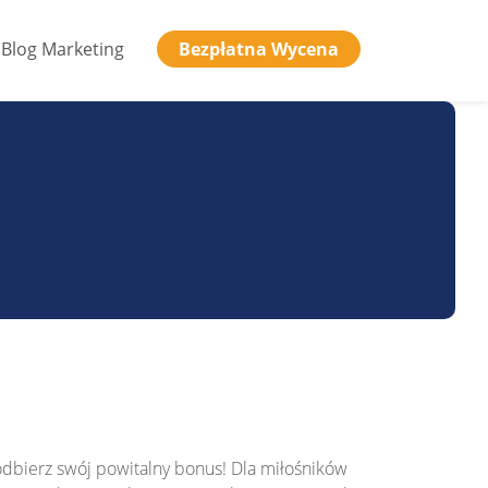
Blog Marketing
Bezpłatna Wycena
odbierz swój powitalny bonus! Dla miłośników