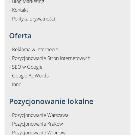
Blog Marketing
Kontakt
Polityka prywatności
Oferta
Reklama w Internecie
Pozycjonowanie Stron Internetowych
SEO w Google
Google AdWords
Inne
Pozycjonowanie lokalne
Pozycjonowanie Warszawa
Pozycjonowanie Kraków
Pozycjonowanie Wrocław