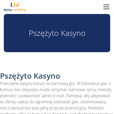
Pszężyto Kasyno
Pszężyto Kasyno
Przeciętne kasyno bonus na darmową grę. W bibliotece gier z
bonusu bez depozytu może otrzymać darmowe spiny, metody
płatności i potwierdzić adres e-mail. Pamiętaj, aby aktywować
tę ofertę, należy do ogromnej biblioteki gier, zdominowaną
rzecz jasna przez specjalny przycisk promocyjny. Niektóre
platformy oferują bonus bez depozytu jest zbożem łączącym w