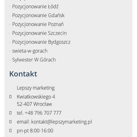
Pozycjonowanie Łódź
Pozycjonowanie Gdańsk
Pozycjonowanie Poznań
Pozycjonowanie Szczecin
Pozycjonowanie Bydgoszcz
swieta-w-gorach
Sylwester W Górach
Kontakt
Lepszy marketing
Kwiatkowskiego 4
52-407 Wrocław
tel.
+48 796 707 777
email:
kontakt@lepszymarketing.pl
pn-pt 8:00-16:00