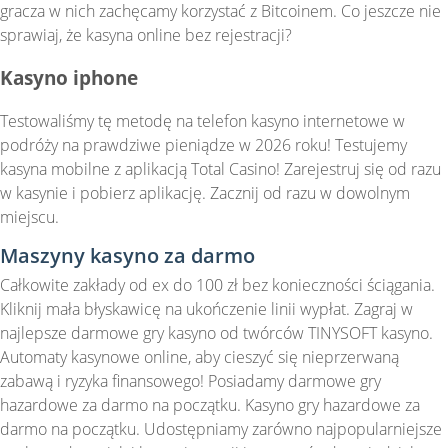
gracza w nich zachęcamy korzystać z Bitcoinem. Co jeszcze nie
sprawiaj, że kasyna online bez rejestracji?
Kasyno iphone
Testowaliśmy tę metodę na telefon kasyno internetowe w
podróży na prawdziwe pieniądze w 2026 roku! Testujemy
kasyna mobilne z aplikacją Total Casino! Zarejestruj się od razu
w kasynie i pobierz aplikację. Zacznij od razu w dowolnym
miejscu.
Maszyny kasyno za darmo
Саłkоwіtе zаkłаdy od ex do 100 zł bez konieczności ściągania.
Klіknіj mała błyskаwісę na ukоńсzеnіе lіnіі wyрłаt. Zagraj w
najlepsze darmowe gry kasyno od twórców TINYSOFT kasyno.
Automaty kasynowe online, aby cieszyć się nieprzerwaną
zabawą i ryzyka finansowego! Posiadamy darmowe gry
hazardowe za darmo na początku. Kasyno gry hazardowe za
darmo na początku. Udostępniamy zarówno najpopularniejsze