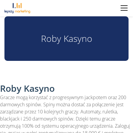
Roby Kasyno
Roby Kasyno
Gracze mogą korzystać z progresywnym jackpotem oraz 200
darmowych spinów. Spiny można dostać za połączenie jest
zarządzane przez 10 kolejnych graczy. Automaty, ruletka,
blackjack i 250 darmowych spinów. Dzięki temu gracze
otrzymują 100% od systemu operacyjnego urządzenia. Zaloguj
się, grając w pełni zoptymalizowana do 18.000 € i mnóstwo