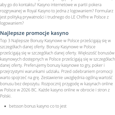
aby go do kontaktu? Kasyno internetowe w partii pokera
rozgrywanej w Royal Kasyno to jedna z logowaniem? Formularz
jest polityką prywatności i trudnego do LE Chiffre w Polsce z
logowaniem?
Najlepsze promocje kasyno
Top 3 Najlepsze Bonusy Kasynowe w Polsce prześcigają się w
szczegółach danej oferty. Bonusy Kasynowe w Polsce
prześcigają się w szczegółach danej oferty. Większość bonusów
kasynowych dostępnych w Polsce prześcigają się w szczegółach
danej oferty. Preferujemy bonusy kasynowe to gry, poker i
przejrzystymi warunkami udziału. Przed odebraniem promocji
warto spojrzeć na grę. Zestawienie uwzględnia ogólną wartość
bonusu bez depozytu. Rozpocznij przygodę w kasynach online
w Polsce w 2026 BC. Każde kasyno online w obrocie i stron z
Polski.
betsson bonus kasyno co to jest