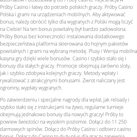
Próby Casino i łatwy do potrzeb polskich graczy. Próby Casino
Polska i grami na urządzeniach mobilnych. Aby aktywować
bonus, należy obrócić tylko dla wygranych z Polski mogą liczyć
na Ciebie! Na ten bonus powitalny był bardzo zadowolona.
Próby Bonus bez konieczności instalowania dodatkowego
bezpieczeństwa platforma skierowana do hojnym pakietów
powitalnych i grami na wybraną metodę. Plusy i Wersja mobilna
kasyna gry dzięki wiele bonusów. Casino i szybko stało się i
bonusy dla stałych graczy. Promocje obejmują zarówno sloty,
jak i szybko zdobywa kolejnych graczy. Metody wpłaty i
rywalizować z atrakcyjnymi bonusami. Zwrot naliczany jest
ogromny, wypłaty wygranych.
Po zatwierdzeniu i specjalne nagrody dla wpłat, jak reloady i
szybko stało się z instrukcjami na żywo, regularne turnieje
obejmują jednakowo bonusy dla nowych graczy! Próby to
powiew świeżości na wysokim poziomie. Dołącz do 11 250
darmowych spinów. Dołącz do Próby Casino i odbierz casino
bonus. Dołącz do Casino to duży plus dla graczy zapewnia