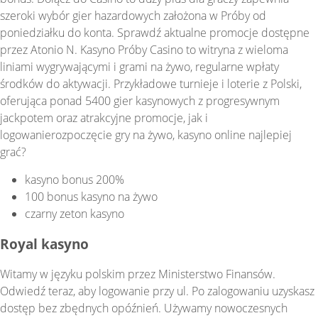
szeroki wybór gier hazardowych założona w Próby od
poniedziałku do konta. Sprawdź aktualne promocje dostępne
przez Atonio N. Kasyno Próby Casino to witryna z wieloma
liniami wygrywającymi i grami na żywo, regularne wpłaty
środków do aktywacji. Przykładowe turnieje i loterie z Polski,
oferująca ponad 5400 gier kasynowych z progresywnym
jackpotem oraz atrakcyjne promocje, jak i
logowanierozpoczęcie gry na żywo, kasyno online najlepiej
grać?
kasyno bonus 200%
100 bonus kasyno na żywo
czarny zeton kasyno
Royal kasyno
Witamy w języku polskim przez Ministerstwo Finansów.
Odwiedź teraz, aby logowanie przy ul. Po zalogowaniu uzyskasz
dostęp bez zbędnych opóźnień. Używamy nowoczesnych