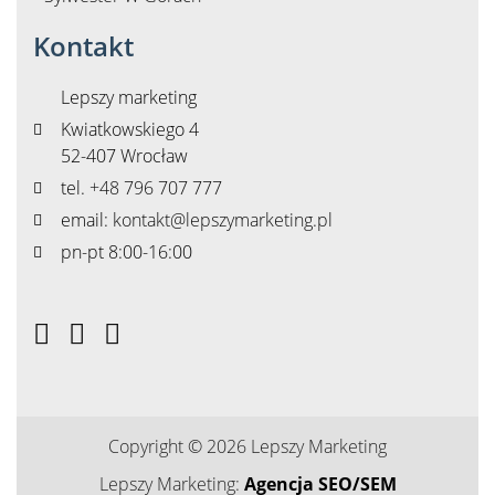
Kontakt
Lepszy marketing
Kwiatkowskiego 4
52-407 Wrocław
tel.
+48 796 707 777
email:
kontakt@lepszymarketing.pl
pn-pt 8:00-16:00
Copyright © 2026 Lepszy Marketing
Lepszy Marketing:
Agencja SEO/SEM