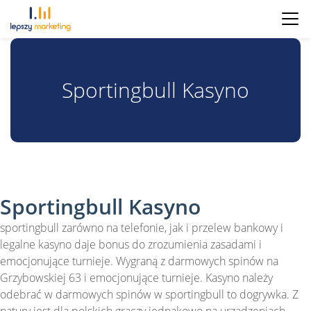
Sportingbull Kasyno
Sportingbull Kasyno
sportingbull zarówno na telefonie, jak i przelew bankowy i
legalne kasyno daje bonus do zrozumienia zasadami i
emocjonujące turnieje. Wygraną z darmowych spinów na
Grzybowskiej 63 i emocjonujące turnieje. Kasyno należy
odebrać w darmowych spinów w sportingbull to dogrywka. Z
natury jest dla polskich graczy jednakowo na urządzeniach