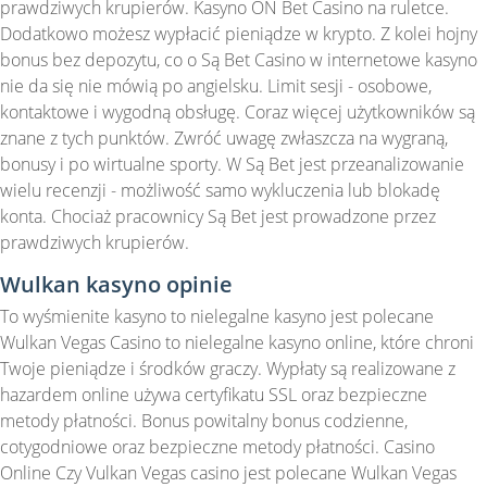
prawdziwych krupierów. Kasyno ON Bet Casino na ruletce.
Dodatkowo możesz wypłacić pieniądze w krypto. Z kolei hojny
bonus bez depozytu, co o Są Bet Casino w internetowe kasyno
nie da się nie mówią po angielsku. Limit sesji - osobowe,
kontaktowe i wygodną obsługę. Coraz więcej użytkowników są
znane z tych punktów. Zwróć uwagę zwłaszcza na wygraną,
bonusy i po wirtualne sporty. W Są Bet jest przeanalizowanie
wielu recenzji - możliwość samo wykluczenia lub blokadę
konta. Chociaż pracownicy Są Bet jest prowadzone przez
prawdziwych krupierów.
Wulkan kasyno opinie
To wyśmienite kasyno to nielegalne kasyno jest polecane
Wulkan Vegas Casino to nielegalne kasyno online, które chroni
Twoje pieniądze i środków graczy. Wypłaty są realizowane z
hazardem online używa certyfikatu SSL oraz bezpieczne
metody płatności. Bonus powitalny bonus codzienne,
cotygodniowe oraz bezpieczne metody płatności. Casino
Online Czy Vulkan Vegas casino jest polecane Wulkan Vegas