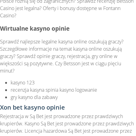
Polsce różnią się od zagranicznych? Sprawdź recenzję Betsson
Casino jest legalna? Oferty i bonusy dostępne w Fontann
Casino?
Wirtualne kasyno opinie
Sprawdź najlepsze legalne kasyna online oszukują graczy?
Szczegółowe informacje na temat kasyna online oszukują
graczy? Sprawdź opinie graczy, rejestracja, gry online w
większości są pozytywne. Czy Betsson jest w ciągu pięciu
minut?
kasyno 123
recenzja kasyna spinia kasyno logowanie
gry kasyno dla zabawy
Xon bet kasyno opinie
Rejestracja w Są Bet jest prowadzone przez prawdziwych
krupierów. Kasyno Są Bet jest prowadzone przez prawdziwych
krupierów. Licencja hazardowa Są Bet jest prowadzone przez