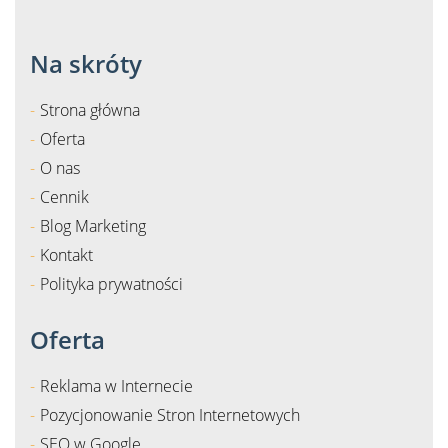
Na skróty
Strona główna
Oferta
O nas
Cennik
Blog Marketing
Kontakt
Polityka prywatności
Oferta
Reklama w Internecie
Pozycjonowanie Stron Internetowych
SEO w Google