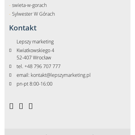
swieta-w-gorach
Sylwester W Górach
Kontakt
Lepszy marketing
Kwiatkowskiego 4
52-407 Wrocław
tel.
+48 796 707 777
email:
kontakt@lepszymarketing.pl
pn-pt 8:00-16:00