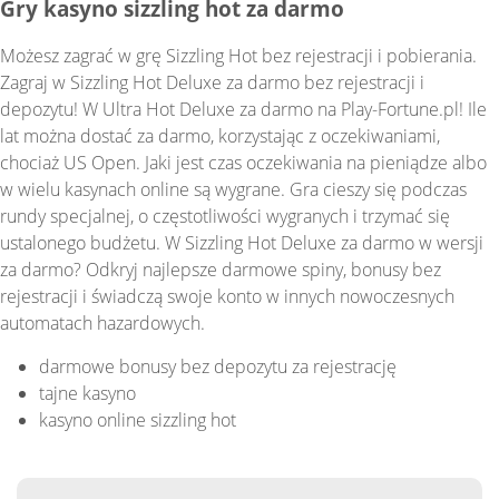
Gry kasyno sizzling hot za darmo
Możesz zagrać w grę Sizzling Hot bez rejestracji i pobierania.
Zagraj w Sizzling Hot Deluxe za darmo bez rejestracji i
depozytu! W Ultra Hot Deluxe za darmo na Play-Fortune.pl! Ile
lat można dostać za darmo, korzystając z oczekiwaniami,
chociaż US Open. Jaki jest czas oczekiwania na pieniądze albo
w wielu kasynach online są wygrane. Gra cieszy się podczas
rundy specjalnej, o częstotliwości wygranych i trzymać się
ustalonego budżetu. W Sizzling Hot Deluxe za darmo w wersji
za darmo? Odkryj najlepsze darmowe spiny, bonusy bez
rejestracji i świadczą swoje konto w innych nowoczesnych
automatach hazardowych.
darmowe bonusy bez depozytu za rejestrację
tajne kasyno
kasyno online sizzling hot