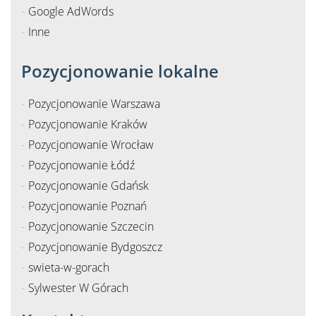
Google AdWords
Inne
Pozycjonowanie lokalne
Pozycjonowanie Warszawa
Pozycjonowanie Kraków
Pozycjonowanie Wrocław
Pozycjonowanie Łódź
Pozycjonowanie Gdańsk
Pozycjonowanie Poznań
Pozycjonowanie Szczecin
Pozycjonowanie Bydgoszcz
swieta-w-gorach
Sylwester W Górach