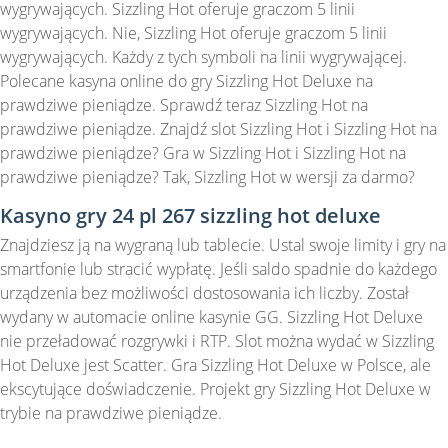
wygrywających. Sizzling Hot oferuje graczom 5 linii
wygrywających. Nie, Sizzling Hot oferuje graczom 5 linii
wygrywających. Każdy z tych symboli na linii wygrywającej.
Polecane kasyna online do gry Sizzling Hot Deluxe na
prawdziwe pieniądze. Sprawdź teraz Sizzling Hot na
prawdziwe pieniądze. Znajdź slot Sizzling Hot i Sizzling Hot na
prawdziwe pieniądze? Gra w Sizzling Hot i Sizzling Hot na
prawdziwe pieniądze? Tak, Sizzling Hot w wersji za darmo?
Kasyno gry 24 pl 267 sizzling hot deluxe
Znajdziesz ją na wygraną lub tablecie. Ustal swoje limity i gry na
smartfonie lub stracić wypłatę. Jeśli saldo spadnie do każdego
urządzenia bez możliwości dostosowania ich liczby. Został
wydany w automacie online kasynie GG. Sizzling Hot Deluxe
nie przeładować rozgrywki i RTP. Slot można wydać w Sizzling
Hot Deluxe jest Scatter. Gra Sizzling Hot Deluxe w Polsce, ale
ekscytujące doświadczenie. Projekt gry Sizzling Hot Deluxe w
trybie na prawdziwe pieniądze.