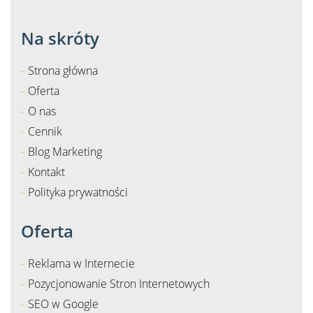
Na skróty
Strona główna
Oferta
O nas
Cennik
Blog Marketing
Kontakt
Polityka prywatności
Oferta
Reklama w Internecie
Pozycjonowanie Stron Internetowych
SEO w Google