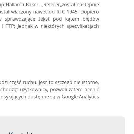
lip
Hallama-Baker. „
Referer
„został następnie
 został włączony nawet do RFC 1945. Dopiero
my sprawdzające tekst pod kątem błędów
 HTTP; Jednak w niektórych specyfikacjach
dzi część ruchu. Jest to szczególnie istotne,
ychodzą
”
użytkownicy, pozwoli zatem ocenić
odsyłających dostępne są w Google
Analytics