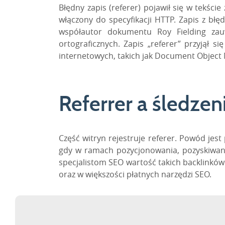
Błędny zapis (
referer
) pojawił się w tekśc
włączony do specyfikacji HTTP. Zapis z błę
współautor dokumentu Roy Fielding zau
ortograficznych. Zapis „
referer
” przyjął s
internetowych, takich jak
Document
Object
Referrer a śledze
Część witryn rejestruje
referer
. Powód jest 
gdy w ramach pozycjonowania, pozyskiwa
specjalistom SEO wartość takich
backlinków
oraz w większości płatnych narzędzi SEO.