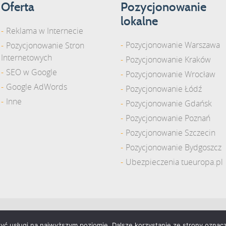
Oferta
Pozycjonowanie
lokalne
Reklama w Internecie
Pozycjonowanie Warszawa
Pozycjonowanie Stron
Internetowych
Pozycjonowanie Kraków
SEO w Google
Pozycjonowanie Wrocław
Google AdWords
Pozycjonowanie Łódź
Inne
Pozycjonowanie Gdańsk
Pozycjonowanie Poznań
Pozycjonowanie Szczecin
Pozycjonowanie Bydgoszcz
Ubezpieczenia tueuropa.pl
zyć usługi na najwyższym poziomie. Dalsze korzystanie ze strony oznacz