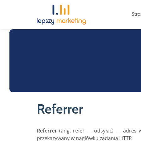
Str
Referrer
Referrer
(ang.
refer
—
odsyłać
) — adres w
przekazywany w nagłówku żądania HTTP.