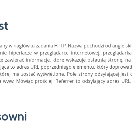
st
ysyłany w nagłówku żądania HTTP. Nazwa pochodzi od angiels
knie hiperłącze w przeglądarce internetowej, przeglądark
zawierać informacje, które wskazuje ostatnią stronę, na kt
ająca to adres URL poprzedniego elementu, który doprowad
której ma zostać wyświetlone. Pole strony odsyłającej jes
 www. Mówiąc prościej. Referrer to odsyłający adres URL, 
isowni