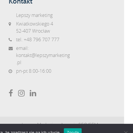
Kontakt
Lepszy marketing
Kwiatkowskiego 4
52-407 Wrocław
tel.
+48 796 707 777
email:
kontakt@lepszymarketing
.pl
pn-pt 8:00-16:00
Lepszy Marketing:
Agencja SEO/SEM
a, że zgadzasz się na ich użycie.
Zgoda