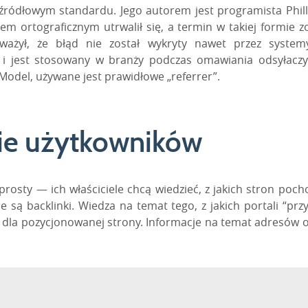
ie źródłowym standardu. Jego autorem jest programista
Phil
dem ortograficznym utrwalił się, a termin w takiej formie
ważył, że błąd nie został wykryty nawet przez syste
ię i jest stosowany w branży podczas omawiania odsyłaczy
Model, używane jest prawidłowe „
referrer
”.
nie użytkowników
prosty — ich właściciele chcą wiedzieć, z jakich stron pocho
ne są
backlinki
. Wiedza na temat tego, z jakich portali
“
prz
dla pozycjonowanej strony. Informacje na temat adresów 