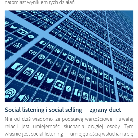
natomiast wynikiem tych działań.
Social listening i social selling — zgrany duet
Nie od dziś wiadomo, że podstawą wartościowej i trwałej
relacji jest umiejętność słuchania drugiej osoby. Tym
właśnie jest social listening — umiejętnością wsłuchania się