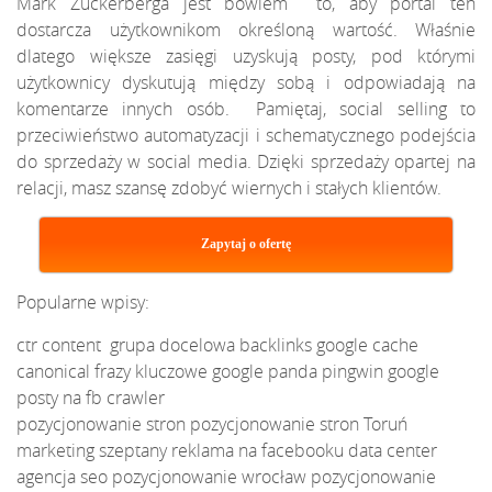
Mark Zuckerberga jest bowiem to, aby portal ten
dostarcza użytkownikom określoną wartość. Właśnie
dlatego większe zasięgi uzyskują posty, pod którymi
użytkownicy dyskutują między sobą i odpowiadają na
komentarze innych osób. Pamiętaj, social selling to
przeciwieństwo automatyzacji i schematycznego podejścia
do sprzedaży w social media. Dzięki sprzedaży opartej na
relacji, masz szansę zdobyć wiernych i stałych klientów.
Zapytaj o ofertę
Popularne wpisy:
ctr
content
grupa docelowa
backlinks
google cache
canonical
frazy kluczowe
google panda
pingwin google
posty na fb
crawler
pozycjonowanie stron
pozycjonowanie stron Toruń
marketing szeptany
reklama na facebooku
data center
agencja seo
pozycjonowanie wrocław
pozycjonowanie