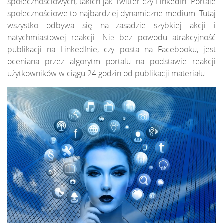
społecznościowych, takich jak Twitter czy LinkedIn. Portale
społecznościowe to najbardziej dynamiczne medium. Tutaj
wszystko odbywa się na zasadzie szybkiej akcji i
natychmiastowej reakcji. Nie bez powodu atrakcyjność
publikacji na LinkedInie, czy posta na Facebooku, jest
oceniana przez algorytm portalu na podstawie reakcji
użytkowników w ciągu 24 godzin od publikacji materiału.