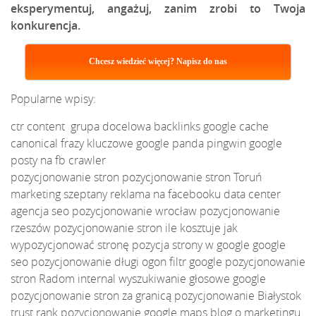
eksperymentuj, angażuj, zanim zrobi to Twoja
konkurencja.
Chcesz wiedzieć więcej? Napisz do nas
Popularne wpisy:
ctr
content
grupa docelowa
backlinks
google cache
canonical
frazy kluczowe
google panda
pingwin google
posty na fb
crawler
pozycjonowanie stron
pozycjonowanie stron Toruń
marketing szeptany
reklama na facebooku
data center
agencja seo
pozycjonowanie wrocław
pozycjonowanie
rzeszów
pozycjonowanie stron ile kosztuje
jak
wypozycjonować stronę
pozycja strony w google
google
seo
pozycjonowanie długi ogon
filtr google
pozycjonowanie
stron Radom
internal
wyszukiwanie głosowe google
pozycjonowanie stron za granicą
pozycjonowanie Białystok
trust rank
pozycjonowanie google maps
blog o marketingu