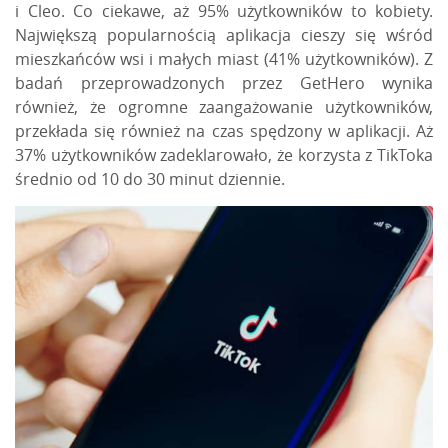
i
Cleo
. Co ciekawe, aż 95% użytkowników to kobiety.
Największą popularnością aplikacja cieszy się wśród
mieszkańców wsi i małych miast (41% użytkowników). Z
badań przeprowadzonych przez GetHero wynika
również, że ogromne zaangażowanie użytkowników,
przekłada się również na czas spędzony w aplikacji. Aż
37% użytkowników zadeklarowało, że korzysta z TikToka
średnio od 10 do 30 minut dziennie.