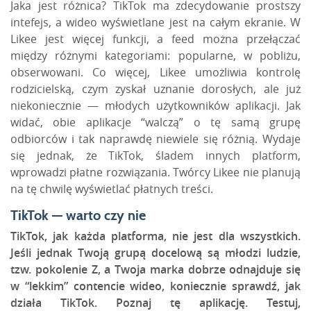
Jaka jest różnica? TikTok ma zdecydowanie prostszy
intefejs
, a wideo wyświetlane jest na całym ekranie. W
Likee
jest więcej funkcji, a
feed
można przełączać
między różnymi kategoriami: popularne, w pobliżu,
obserwowani. Co więcej,
Likee
umożliwia kontrolę
rodzicielską, czym zyskał uznanie dorosłych, ale już
niekoniecznie — młodych użytkowników aplikacji. Jak
widać, obie aplikacje
“
walczą
”
o tę samą grupę
odbiorców i tak naprawdę niewiele się różnią. Wydaje
się jednak, że TikTok, śladem innych platform,
wprowadzi płatne rozwiązania. Twórcy
Likee
nie planują
na tę chwilę wyświetlać płatnych treści.
TikTok — warto czy nie
TikTok, jak każda platforma, nie jest dla wszystkich.
Jeśli jednak Twoją grupą docelową są młodzi ludzie,
tzw. pokolenie Z, a Twoja marka dobrze odnajduje się
w “lekkim” contencie wideo, koniecznie sprawdź, jak
działa TikTok. Poznaj tę aplikację. Testuj,