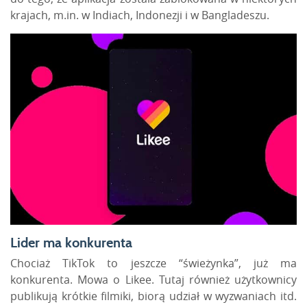
krajach, m.in. w Indiach, Indonezji i w Bangladeszu.
Lider ma konkurenta
Chociaż TikTok to jeszcze
“świeżynka”
, już ma
konkurenta. Mowa o
Likee
. Tutaj również użytkownicy
publikują krótkie filmiki, biorą udział w wyzwaniach itd.