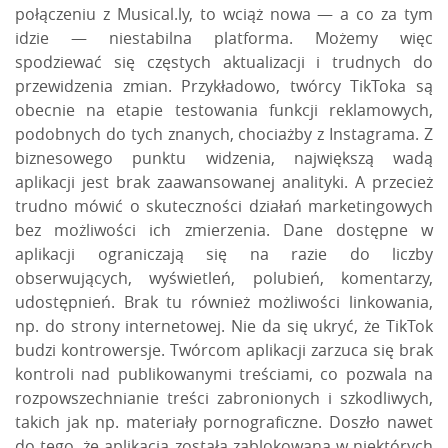
połączeniu z Musical.
ly
, to wciąż nowa — a co za tym
idzie — niestabilna platforma. Możemy więc
spodziewać się częstych aktualizacji i trudnych do
przewidzenia zmian. Przykładowo, twórcy TikToka są
obecnie na etapie testowania funkcji reklamowych,
podobnych do tych znanych, chociażby z
Instagrama
. Z
biznesowego punktu widzenia, największą wadą
aplikacji jest brak zaawansowanej analityki. A przecież
trudno mówić o skuteczności działań marketingowych
bez możliwości ich zmierzenia. Dane dostępne w
aplikacji ograniczają się na razie do liczby
obserwujących, wyświetleń, polubień, komentarzy,
udostępnień. Brak tu również możliwości linkowania,
np. do strony internetowej. Nie da się ukryć, że TikTok
budzi kontrowersje. Twórcom aplikacji zarzuca się brak
kontroli nad publikowanymi treściami, co pozwala na
rozpowszechnianie treści zabronionych i szkodliwych,
takich jak np. materiały pornograficzne. Doszło nawet
do tego, że aplikacja została zablokowana w niektórych